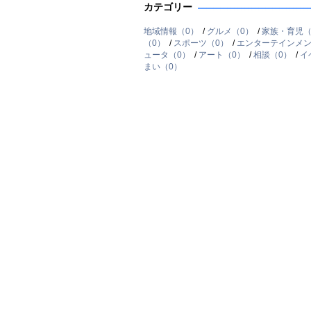
カテゴリー
地域情報（0）
/
グルメ（0）
/
家族・育児（
（0）
/
スポーツ（0）
/
エンターテインメン
ュータ（0）
/
アート（0）
/
相談（0）
/
イ
まい（0）