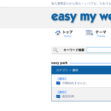
加入者限定だから安心！ いつでも、だれで
キーワード検索
easy park
カテゴリ ＞ 趣味
【趣味】
洋裁始めませんか。
【趣味】
教室利用