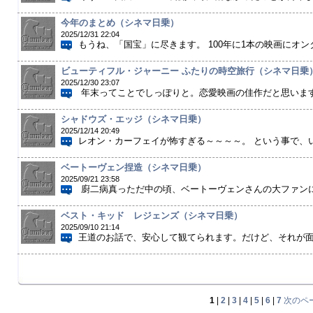
今年のまとめ（シネマ日乗）
2025/12/31 22:04
もうね、「国宝」に尽きます。 100年に1本の映画にオンタ
ビューティフル・ジャーニー ふたりの時空旅行（シネマ日乗
2025/12/30 23:07
年末ってことでしっぽりと。恋愛映画の佳作だと思います。
シャドウズ・エッジ（シネマ日乗）
2025/12/14 20:49
レオン・カーフェイが怖すぎる～～～～。 という事で、い
ベートーヴェン捏造（シネマ日乗）
2025/09/21 23:58
廚二病真っただ中の頃、ベートーヴェンさんの大ファンにな
ベスト・キッド レジェンズ（シネマ日乗）
2025/09/10 21:14
王道のお話で、安心して観てられます。だけど、それが面白
1
|
2
|
3
|
4
|
5
|
6
|
7
次のペ