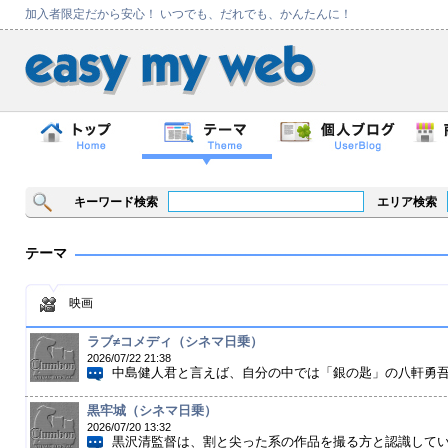
加入者限定だから安心！ いつでも、だれでも、かんたんに！
キーワード検索
エリア検索
テーマ
映画
ラブ≠コメディ（シネマ日乗）
2026/07/22 21:38
中島健人君と言えば、自分の中では「銀の匙」の八軒勇吾な
黒牢城（シネマ日乗）
2026/07/20 13:32
黒沢清監督は、割と尖った系の作品を撮る方と認識していて