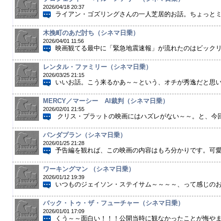
2026/04/18 20:37
ライアン・ゴズリングさんの一人芝居的お話。ちょっとミス
木挽町のあだ討ち（シネマ日乗）
2026/04/01 11:56
映画観てる最中に「緊急地震速報」が流れたのはビックリし
レンタル・ファミリー（シネマ日乗）
2026/03/25 21:15
いいお話。こう来るかあ～～という、オチが秀逸だと思いま
MERCY／マーシー AI裁判（シネマ日乗）
2026/02/01 21:55
クリス・プラットの映画にはハズレがない～～。と、今回も
パンダプラン（シネマ日乗）
2026/01/25 21:28
予告編を観れば、この映画の内容はもろ分かりです。可愛い
ワーキングマン （シネマ日乗）
2026/01/12 19:39
いつものジェイソン・ステイサム～～～～、って感じのお話
バック・トゥ・ザ・フューチャー（シネマ日乗）
2026/01/01 17:09
くう～～面白い！！！公開当時に観なかったことが悔やまれ