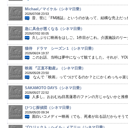
Michael／マイケル（シネマ日乗）
2026/07/08 23:53
昔、世に「FM雑誌」というのがあって、結構な売上だった
急に具合が悪くなる（シネマ日乗）
2026/07/02 00:05
久しぶりに映画をはしご。1作目がこれ。介護施設のリーダ
猫侍 ドラマ シーズン１（シネマ日乗）
2026/06/24 19:37
このお話、当時は夢中になって観てました。それが、YOUT
映画 『正直不動産』（シネマ日乗）
2026/05/28 23:50
なんで「映画」ってつけてるのか？とにかくめっちゃ楽しい
SAKAMOTO DAYS（シネマ日乗）
2026/05/27 22:52
人多し。おおむね目黒蓮君のファンの方じゃないかと推察。
ひつじ探偵団（シネマ日乗）
2026/05/20 09:34
面白いコメディー映画（でも、死者が出る話だからそうでも
プロジェクト・ヘイル・メアリー（シネマ日乗）