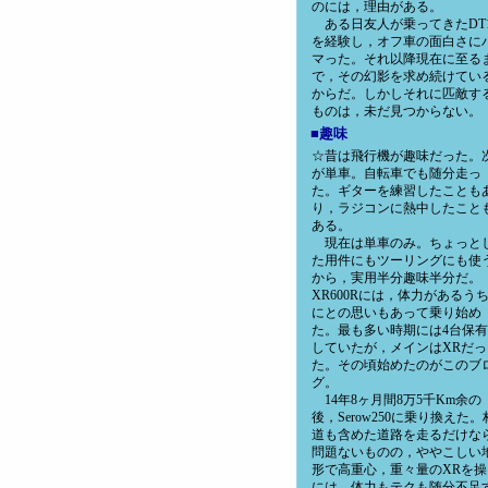
のには，理由がある。
ある日友人が乗ってきたDT
を経験し，オフ車の面白さに
マった。それ以降現在に至る
で，その幻影を求め続けてい
からだ。しかしそれに匹敵す
ものは，未だ見つからない。
■趣味
☆昔は飛行機が趣味だった。
が単車。自転車でも随分走っ
た。ギターを練習したことも
り，ラジコンに熱中したこと
ある。
現在は単車のみ。ちょっと
た用件にもツーリングにも使
から，実用半分趣味半分だ。
XR600Rには，体力があるう
にとの思いもあって乗り始め
た。最も多い時期には4台保
していたが，メインはXRだっ
た。その頃始めたのがこのブ
グ。
14年8ヶ月間8万5千Km余の
後，Serow250に乗り換えた。
道も含めた道路を走るだけな
問題ないものの，ややこしい
形で高重心，重々量のXRを操
には，体力もテクも随分不足