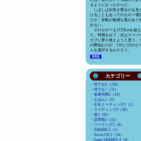
るようになったからだ。
しばしば女性が乗るのを見
けることもあってのセロー選
だが，挙動が敏感な面があり
れない。
そのセローも11万Kmを超
た。時期をみて，次はスーパ
カブに乗り換えようと思う。
の際悩むのが，110と125のど
らを選択するかだろう。
カテゴリー
・何でも6（250）
・何でも7（33）
・単車仲間2（10）
・えほん2（0）
・正丸ミーティング2（2）
・ライディング3（58）
・道3（61）
・訪問地3（32）
・ツーリング2（8）
・XR600R-2（1）
・Serow250-2（24）
・Super SHERPA-2（0）