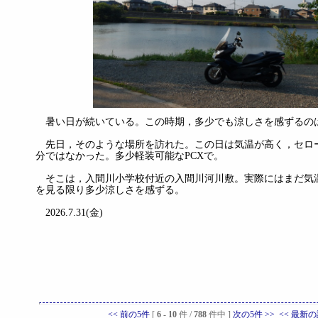
暑い日が続いている。この時期，多少でも涼しさを感ずるの
先日，そのような場所を訪れた。この日は気温が高く，セロ
分ではなかった。多少軽装可能なPCXで。
そこは，入間川小学校付近の入間川河川敷。実際にはまだ気
を見る限り多少涼しさを感ずる。
2026.7.31(金)
<< 前の5件
[
6
-
10
件 /
788
件中 ]
次の5件 >>
<< 最新の