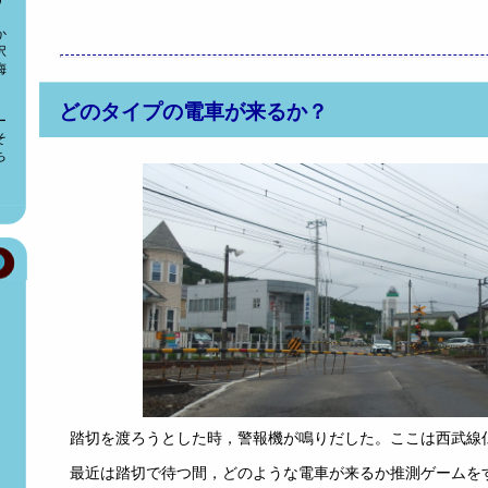
か
択
侮
え
どのタイプの電車が来るか？
ー
そ
ち
踏切を渡ろうとした時，警報機が鳴りだした。ここは西武線
最近は踏切で待つ間，どのような電車が来るか推測ゲームを