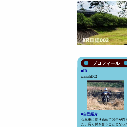
プロフィール
■ID
xrnisshi002
■自己紹介
☆単車に乗り始めて60年が過
た。長く付き合うこととなっ