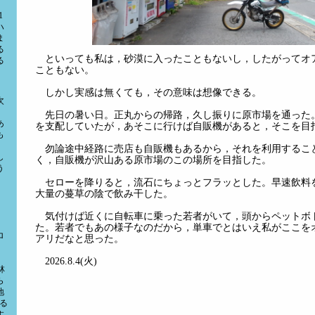
1
ハ
ま
る
といっても私は，砂漠に入ったこともないし，したがってオ
る
こともない。
しかし実感は無くても，その意味は想像できる。
次
先日の暑い日。正丸からの帰路，久し振りに原市場を通った
あ
を支配していたが，あそこに行けば自販機があると，そこを目
も
勿論途中経路に売店も自販機もあるから，それを利用するこ
し
く，自販機が沢山ある原市場のこの場所を目指した。
う
セローを降りると，流石にちょっとフラッとした。早速飲料
ち
大量の蔓草の陰で飲み干した。
有
気付けば近くに自転車に乗った若者がいて，頭からペットボ
た。若者でもあの様子なのだから，単車でとはいえ私がここを
ロ
アリだなと思った。
2026.8.4(火)
林
ら
地
る
す