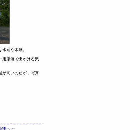
は水辺や木陰。
ー用服装で出かける気
温が高いのだが，写真
記事へ >>