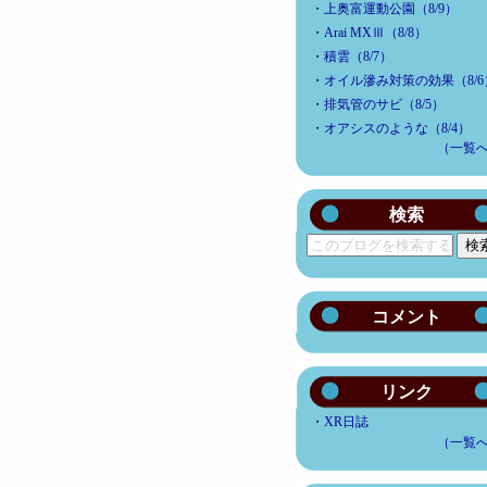
・
上奥富運動公園（8/9）
・
Arai MXⅢ（8/8）
・
積雲（8/7）
・
オイル滲み対策の効果（8/6
・
排気管のサビ（8/5）
・
オアシスのような（8/4）
（一覧
検索
コメント
リンク
・
XR日誌
（一覧