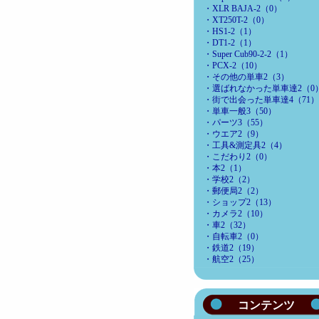
・XLR BAJA-2（0）
・XT250T-2（0）
・HS1-2（1）
・DT1-2（1）
・Super Cub90-2-2（1）
・PCX-2（10）
・その他の単車2（3）
・選ばれなかった単車達2（0
・街で出会った単車達4（71
・単車一般3（50）
・パーツ3（55）
・ウエア2（9）
・工具&測定具2（4）
・こだわり2（0）
・本2（1）
・学校2（2）
・郵便局2（2）
・ショップ2（13）
・カメラ2（10）
・車2（32）
・自転車2（0）
・鉄道2（19）
・航空2（25）
コンテンツ