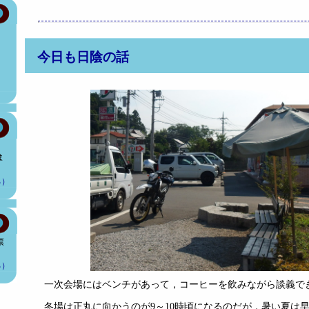
今日も日陰の話
、
ま
る）
票
る）
一次会場にはベンチがあって，コーヒーを飲みながら談義で
冬場は正丸に向かうのが9～10時頃になるのだが，暑い夏は早