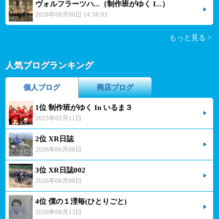
ヴォルフラーツハ...（制作班がゆく I...）
2026年08月06日 14:58:03
もっと見る >
人気ブログランキング
個人ブログ
商店ブログ
1位 制作班がゆく In いるま３
2025年05月11日
2位 XR日誌
2026年06月08日
3位 XR日誌002
2026年06月08日
4位 僕の１浬毎(ひとりごと)
2020年08月13日