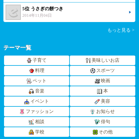
5位 うさぎの餅つき
2014年11月04日
もっと見る >
テーマ一覧
子育て
美味しいお店
料理
スポーツ
ペット
映画
音楽
本
イベント
美容
ファッション
お知らせ
相談
俳句
学校
その他