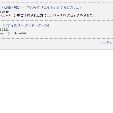
・伐採・剪定（「マルイクリエイト」☆くらしのサ...）
4 20:59
ャンペーン中ご予約された方には10％～30％の値引きをさせて...
介（パティスリー クード・クール）
5 23:11
・ホール --->&...
もっと見る