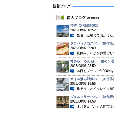
新着ブログ
積雲（XR日誌002）
2026/08/07 18:52
昼頃，近場まで出かけた。
タコパ（タコスパ...（制作班がゆ
2026/08/07 09:00
夏休み、いかがお過ごしで
博多らーめん は...（僕の１浬毎
2026/08/06 23:59
本日もプールで3,000mを
オイル滲み対策の...（XR日誌
2026/08/06 18:56
昨年末，オイルレベル確認
ヴォルフラーツハ...（制作班がゆ
2026/08/06 14:58
８月５日（水）入間市文化