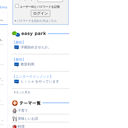
ユーザーIDとパスワードを記憶
覧へ
パスワードを忘れた方はこちら
）
..
【趣味】
洋裁始めませんか。
【趣味】
教室利用
）
【エンターテインメント】
..
Ｌｉｖｅ をやっています
もっと見る
.
）
子育て
美味しいお店
..
料理