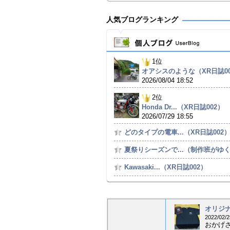
人気ブログランキング
1位
オアシスのような（XR日誌00
2026/08/04 18:52
2位
Honda Dr...（XR日誌002）
2026/07/29 18:55
どのタイプの電車...（XR日誌002
夏祭りシーズンで...（制作班がゆく I
Kawasaki...（XR日誌002）
オリジナ
2022/02/2
おかげさ