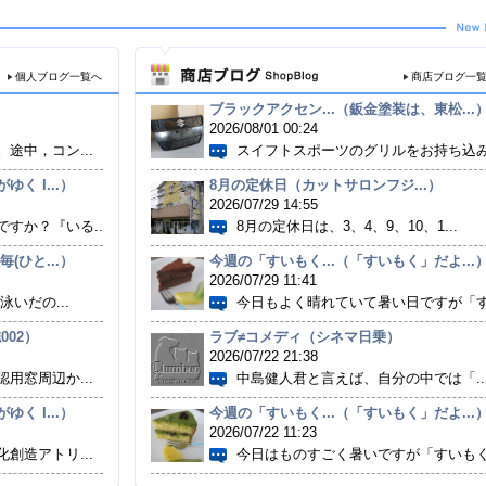
個人ブログ一覧へ
商店ブログ一
ブラックアクセン...（鈑金塗装は、東松...
2026/08/01 00:24
途中，コン...
スイフトスポーツのグリルをお持ち込み.
く I...）
8月の定休日（カットサロンフジ...）
2026/07/29 14:55
すか？『いる...
8月の定休日は、3、4、9、10、1...
(ひと...）
今週の「すいもく...（「すいもく」だよ...
2026/07/29 11:41
泳いだの...
今日もよく晴れていて暑い日ですが「す.
002）
ラブ≠コメディ（シネマ日乗）
2026/07/22 21:38
用窓周辺か...
中島健人君と言えば、自分の中では「..
く I...）
今週の「すいもく...（「すいもく」だよ...
2026/07/22 11:23
創造アトリ...
今日はものすごく暑いですが「すいもく.