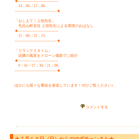
★--------------------------------
14：00- / 17：00-
----------------------------------★
「おしえて！上領先生」
毛呂山町在住 上領先生による環境のおはなし
★--------------------------------
15：00- / 21：15-
----------------------------------★
「リラックスタイム」
近隣の風景をドローン撮影でご紹介
★--------------------------------
9：45- / 17：30- / 21：00-
----------------------------------★
ほかにも様々な番組を放送しています！ぜひご覧ください♪
コメントする
★７月１９日（日）からのゆずチャンネル★