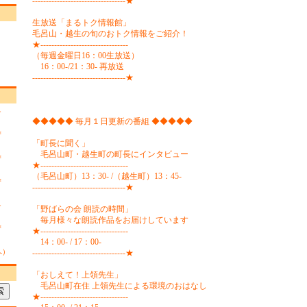
----------------------------------★
生放送「まるトク情報館」
毛呂山・越生の旬のおトク情報をご紹介！
★--------------------------------
（毎週金曜日16：00生放送）
16：00-/21：30- 再放送
----------------------------------★
チ
◆◆◆◆◆ 毎月１日更新の番組 ◆◆◆◆◆
ず
「町長に聞く」
毛呂山町・越生町の町長にインタビュー
ず
★--------------------------------
（毛呂山町）13：30- /（越生町）13：45-
ず
----------------------------------★
チ
「野ばらの会 朗読の時間」
毎月様々な朗読作品をお届けしています
ず
★--------------------------------
14：00- / 17：00-
へ）
----------------------------------★
「おしえて！上領先生」
毛呂山町在住 上領先生による環境のおはなし
★--------------------------------