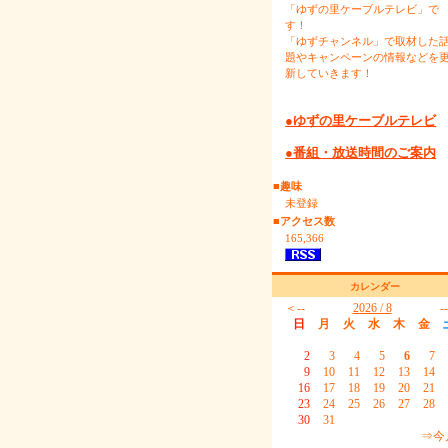
「ゆずの里ケーブルテレビ」で
す！
「ゆずチャンネル」で取材した
題やキャンペーンの情報などを
新していきます！
●ゆずの里ケーブルテレビ
●番組・放送時間のご案内
■趣味
未登録
■アクセス数
165,366
カレンダー
＜--
2026 / 8
-
日
月
火
水
木
金
2
3
4
5
6
7
9
10
11
12
13
14
16
17
18
19
20
21
23
24
25
26
27
28
30
31
⇒今