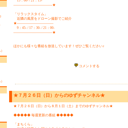
15：00- / 21：15-
----------------------------------★
「リラックスタイム」
カ
近隣の風景をドローン撮影でご紹介
★--------------------------------
す
9：45- / 17：30- / 21：00-
----------------------------------★
ほかにも様々な番組を放送しています！ぜひご覧ください♪
へ）
コメントする
へ）
★７月２６日（日）からのゆずチャンネル★
★７月２６日（日）から８月１日（土）までのゆずチャンネル★
◆◆◆◆◆ 毎週更新の番組 ◆◆◆◆◆
「まちくら」