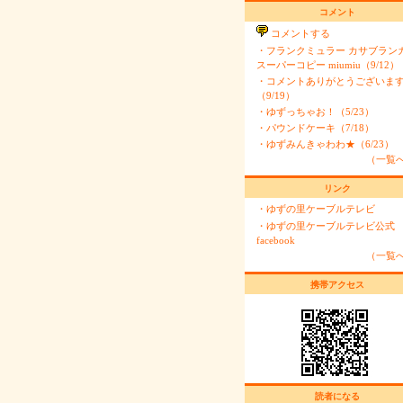
コメント
コメントする
・
フランクミュラー カサブラン
スーパーコピー miumiu（9/12）
・
コメントありがとうございま
（9/19）
・
ゆずっちゃお！（5/23）
・
パウンドケーキ（7/18）
・
ゆずみんきゃわわ★（6/23）
（一覧
リンク
・
ゆずの里ケーブルテレビ
・
ゆずの里ケーブルテレビ公式
facebook
（一覧
携帯アクセス
読者になる