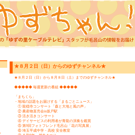
★８月２日（日）からのゆずチャンネル★
★８月２日（日）から８月８日（土）までのゆずチャンネル★
◆◆◆◆◆ 毎週更新の番組 ◆◆◆◆◆
「まちくら」
・地域の話題をお届けする「まるごとニュース」
① 龍穏寺コンサート「森と大地と風の声」
② 農産物直売会in坂戸駅
③ 活き活きコンサート
④ デイサービスの利用者が青龍の演奏を鑑賞
⑤ 第9回フォトフレンド毛呂山「花の写真展」
⑥ 埼玉平成中学・高校 安全教室
の