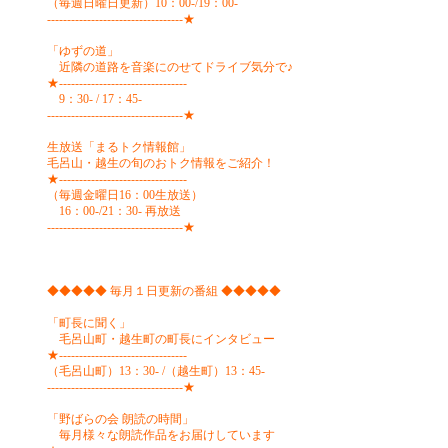
（毎週日曜日更新）10：00-/19：00-
----------------------------------★
「ゆずの道」
近隣の道路を音楽にのせてドライブ気分で♪
★--------------------------------
9：30- / 17：45-
----------------------------------★
生放送「まるトク情報館」
毛呂山・越生の旬のおトク情報をご紹介！
★--------------------------------
（毎週金曜日16：00生放送）
16：00-/21：30- 再放送
----------------------------------★
◆◆◆◆◆ 毎月１日更新の番組 ◆◆◆◆◆
「町長に聞く」
毛呂山町・越生町の町長にインタビュー
★--------------------------------
（毛呂山町）13：30- /（越生町）13：45-
----------------------------------★
「野ばらの会 朗読の時間」
毎月様々な朗読作品をお届けしています