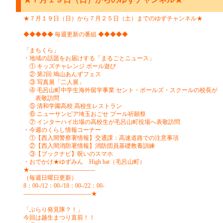
★７月１９日（日）から７月２５日（土）までのゆずチャンネル★
◆◆◆◆◆ 毎週更新の番組 ◆◆◆◆◆
「まちくら」
・地域の話題をお届けする「まるごとニュース」
① キッズチャレンジ ボール遊び
② 第2回 鳩山あんずフェス
③ 写真展「二人展」
④ 毛呂山町中学生海外留学事業 セント・ポールズ・スクールの校長が
表敬訪問
⑤ 清和学園高校 高校生レストラン
⑥ ニューサンピア埼玉おごせ プール祈願祭
⑦ インターハイ出場の高校生が毛呂山町役場へ表敬訪問
・今週のくらし情報コーナー
①【西入間警察署情報】交通課：高速道路での注意事項
②【西入間消防署情報】消防団員基礎教養訓練
③【ブックナビ】呪いのスマホ
・おでかけ★ゆずみん High hat（毛呂山町）
★---------------------------------
（毎週日曜日更新）
8：00-/12：00-/18：00-/22：00-
----------------------------------★
「ぶらり発見隊？！」
今回は越生まつり直前！！