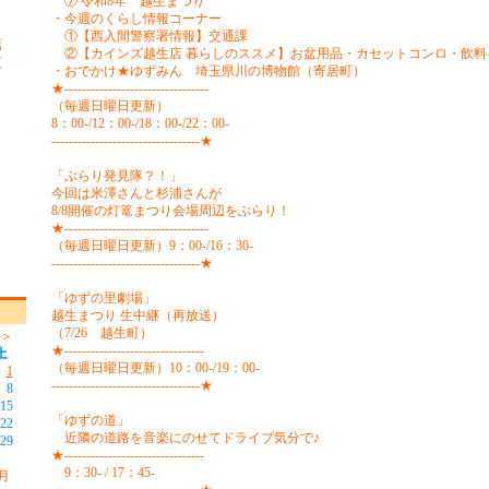
⑦ 令和8年 越生まつり
・今週のくらし情報コーナー
①【西入間警察署情報】交通課
話
②【カインズ越生店 暮らしのススメ】お盆用品・カセットコンロ・飲料
更
・おでかけ★ゆずみん 埼玉県川の博物館（寄居町）
★---------------------------------
（毎週日曜日更新）
8：00-/12：00-/18：00-/22：00-
----------------------------------★
「ぶらり発見隊？！」
今回は米澤さんと杉浦さんが
8/8開催の灯篭まつり会場周辺をぶらり！
★---------------------------------
（毎週日曜日更新）9：00-/16：30-
----------------------------------★
「ゆずの里劇場」
越生まつり 生中継（再放送）
（7/26 越生町）
-＞
★--------------------------------
土
（毎週日曜日更新）10：00-/19：00-
1
----------------------------------★
8
15
「ゆずの道」
22
近隣の道路を音楽にのせてドライブ気分で♪
29
★--------------------------------
9：30- / 17：45-
月