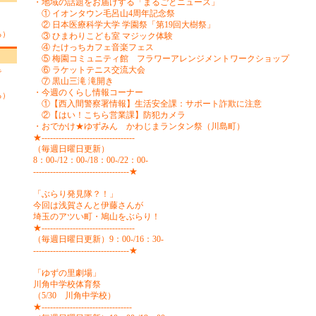
・地域の話題をお届けする「まるごとニュース」
こ
① イオンタウン毛呂山4周年記念祭
。
② 日本医療科学大学 学園祭「第19回大樹祭」
る）
③ ひまわりこども室 マジック体験
④ たけっちカフェ音楽フェス
⑤ 梅園コミュニティ館 フラワーアレンジメントワークショップ
⑥ ラケットテニス交流大会
で
⑦ 黒山三滝 滝開き
・今週のくらし情報コーナー
る）
①【西入間警察署情報】生活安全課：サポート詐欺に注意
②【はい！こちら営業課】防犯カメラ
・おでかけ★ゆずみん かわじまランタン祭（川島町）
★---------------------------------
（毎週日曜日更新）
8：00-/12：00-/18：00-/22：00-
----------------------------------★
「ぶらり発見隊？！」
今回は浅賀さんと伊藤さんが
埼玉のアツい町・鳩山をぶらり！
★---------------------------------
（毎週日曜日更新）9：00-/16：30-
----------------------------------★
「ゆずの里劇場」
川角中学校体育祭
（5/30 川角中学校）
★--------------------------------