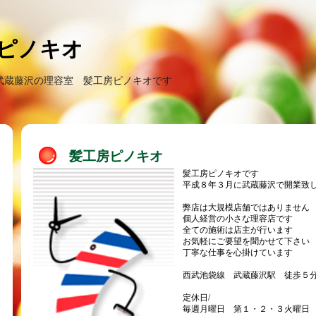
ピノキオ
武蔵藤沢の理容室 髪工房ピノキオです
髪工房ピノキオ
髪工房ピノキオです
平成８年３月に武蔵藤沢で開業致
弊店は大規模店舗ではありません
個人経営の小さな理容店です
全ての施術は店主が行います
お気軽にご要望を聞かせて下さい
丁寧な仕事を心掛けています
西武池袋線 武蔵藤沢駅 徒歩５
定休日/
毎週月曜日 第１・２・３火曜日