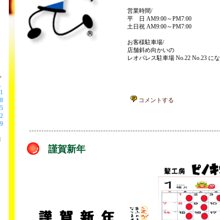
営業時間/
平 日 AM9:00～PM7:00
土日祝 AM9:00～PM7:00
お客様駐車場/
店舗斜め向かいの
レオパレス駐車場 No.22 No.23 
＞
土
1
8
コメントする
5
2
9
月
謹賀新年