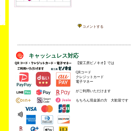
票
）
コメントする
キャッシュレス対応
【髪工房ピノキオ】では
QRコード
クレジットカード
電子マネー
がご利用いただけます
もちろん現金派の方 大歓迎です