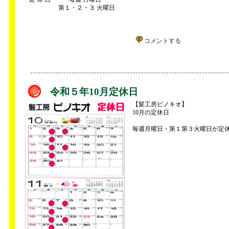
第１・２・３ 火曜日
コメントする
令和５年10月定休日
【髪工房ピノキオ】
10月の定休日
毎週月曜日・第１第３火曜日が定
、
ま
）