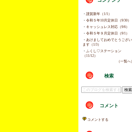
コンテンツ
・
謹賀新年（1/1）
・
令和５年10月定休日（9/30）
・
キャッシュレス対応（9/6）
・
令和５年９月定休日（9/1）
・
あけましておめでとうござ
ます（1/3）
・
ふくし♡ステーション
（11/12）
（一覧へ
検索
コメント
コメントする