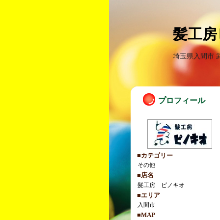
髪工房
埼玉県入間市 
プロフィール
■カテゴリー
その他
■店名
髪工房 ピノキオ
■エリア
入間市
■MAP