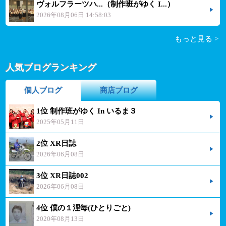
ヴォルフラーツハ...（制作班がゆく I...）
2026年08月06日 14:58:03
もっと見る >
人気ブログランキング
個人ブログ
商店ブログ
1位 制作班がゆく In いるま３
2025年05月11日
2位 XR日誌
2026年06月08日
3位 XR日誌002
2026年06月08日
4位 僕の１浬毎(ひとりごと)
2020年08月13日