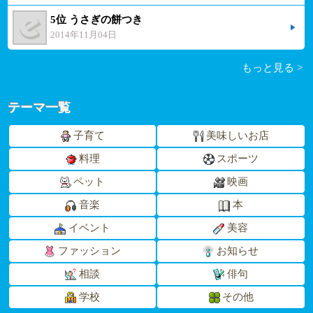
5位 うさぎの餅つき
2014年11月04日
もっと見る >
テーマ一覧
子育て
美味しいお店
料理
スポーツ
ペット
映画
音楽
本
イベント
美容
ファッション
お知らせ
相談
俳句
学校
その他