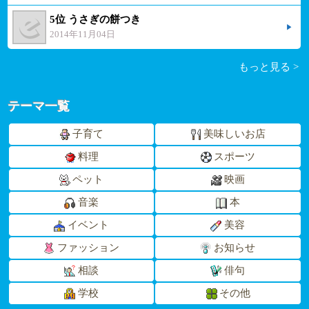
5位 うさぎの餅つき
2014年11月04日
もっと見る >
テーマ一覧
子育て
美味しいお店
料理
スポーツ
ペット
映画
音楽
本
イベント
美容
ファッション
お知らせ
相談
俳句
学校
その他