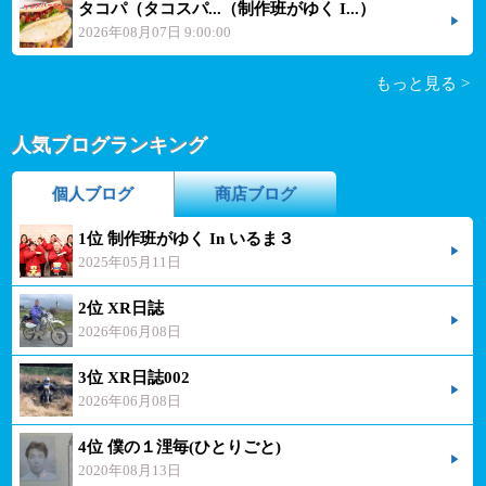
タコパ（タコスパ...（制作班がゆく I...）
2026年08月07日 9:00:00
もっと見る >
人気ブログランキング
個人ブログ
商店ブログ
1位 制作班がゆく In いるま３
2025年05月11日
2位 XR日誌
2026年06月08日
3位 XR日誌002
2026年06月08日
4位 僕の１浬毎(ひとりごと)
2020年08月13日